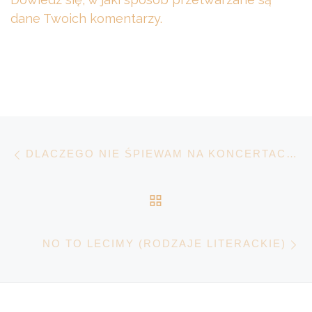
dane Twoich komentarzy.
Nawigacja wpisu
Poprzedni wpis
DLACZEGO NIE ŚPIEWAM NA KONCERTACH?
POWRÓT DO LISTY 
N
NO TO LECIMY (RODZAJE LITERACKIE)