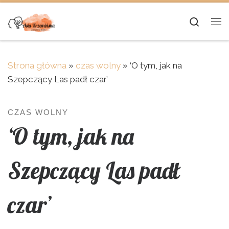
Skip to content
Searc
Me
Strona główna
»
czas wolny
»
‘O tym, jak na
Szepczący Las padł czar’
CZAS WOLNY
‘O tym, jak na
Szepczący Las padł
czar’