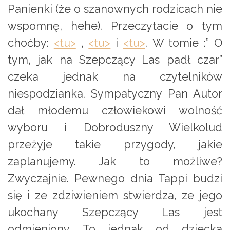
Panienki (że o szanownych rodzicach nie
wspomnę, hehe). Przeczytacie o tym
choćby:
<tu>
,
<tu>
i
<tu>
. W tomie :” O
tym, jak na Szepczący Las padł czar”
czeka jednak na czytelników
niespodzianka. Sympatyczny Pan Autor
dał młodemu człowiekowi wolność
wyboru i Dobroduszny Wielkolud
przeżyje takie przygody, jakie
zaplanujemy. Jak to możliwe?
Zwyczajnie. Pewnego dnia Tappi budzi
się i ze zdziwieniem stwierdza, ze jego
ukochany Szepczący Las jest
odmieniony. To jednak od dziecka