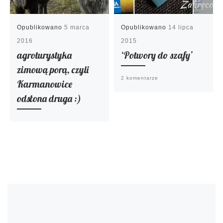
Opublikowano
5 marca
Opublikowano
14 lipca
2016
2015
agroturystyka
‘Potwory do szafy’
zimową porą, czyli
2 komentarze
Karmanowice
odsłona druga :)