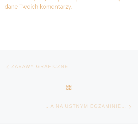
dane Twoich komentarzy.
Nawigacja wpisu
Poprzedni wpis
ZABAWY GRAFICZNE
POWRÓT DO LISTY 
N
…A NA USTNYM EGZAMINIE…