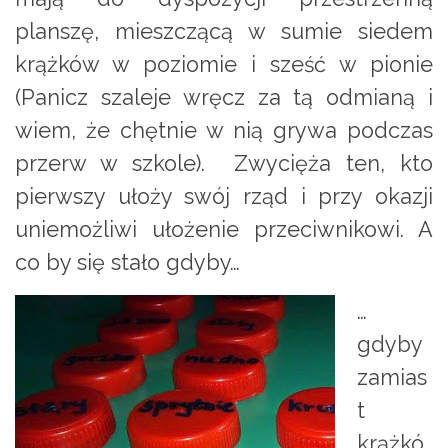
planszę, mieszczącą w sumie siedem
krążków w poziomie i sześć w pionie
(Panicz szaleje wręcz za tą odmianą i
wiem, że chętnie w nią grywa podczas
przerw w szkole). Zwycięża ten, kto
pierwszy ułoży swój rząd i przy okazji
uniemożliwi ułożenie przeciwnikowi. A
co by się stało gdyby…
…
gdyby
zamias
t
krążkó