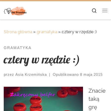
Skip to content
Searc
Me
Strona główna
»
gramatyka
»
cztery w rzędzie :)
GRAMATYKA
cztery w rzędzie :)
przez
Asia Krzemińska
|
Opublikowano
8 maja 2015
Znacie
taką
grę