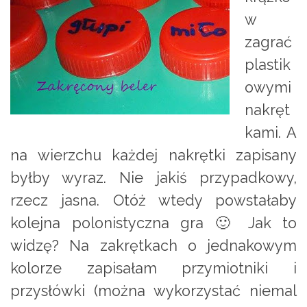
w
zagrać
plastik
owymi
nakręt
kami. A
na wierzchu każdej nakrętki zapisany
byłby wyraz. Nie jakiś przypadkowy,
rzecz jasna. Otóż wtedy powstałaby
kolejna polonistyczna gra 🙂 Jak to
widzę? Na zakrętkach o jednakowym
kolorze zapisałam przymiotniki i
przysłówki (można wykorzystać niemal