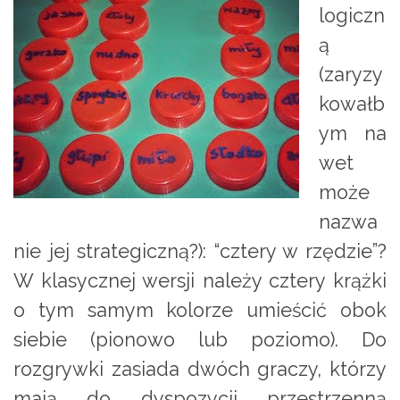
logiczn
ą
(zaryzy
kowałb
ym na
wet
może
nazwa
nie jej strategiczną?): “cztery w rzędzie”?
W klasycznej wersji należy cztery krążki
o tym samym kolorze umieścić obok
siebie (pionowo lub poziomo). Do
rozgrywki zasiada dwóch graczy, którzy
mają do dyspozycji przestrzenną