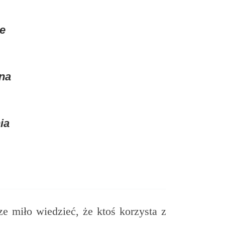
ie
 na
ia
ze miło wiedzieć, że ktoś korzysta z