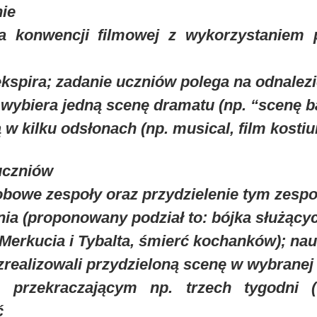
ie
ia konwencji filmowej z wykorzystaniem
kspira; zadanie uczniów polega na odnalezi
 wybiera jedną scenę dramatu (np. “scenę b
 w kilku odsłonach (np. musical, film kostiu
 uczniów
obowe zespoły oraz przydzielenie tym zesp
nia (proponowany podział to: bójka służący
Merkucia i Tybalta, śmierć kochanków); nauc
zrealizowali przydzieloną scenę w wybranej
e przekraczającym np. trzech tygodni
ć