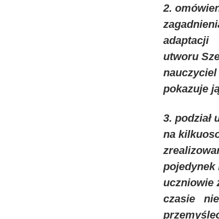
2. omówien
zagadnien
adaptacji
utworu Sze
nauczyciel
pokazuje ją
3. podział
na kilkuos
zrealizowa
pojedynek 
uczniowie 
czasie ni
przemyśle