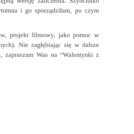
pną wersję zaliczenia. Szybciutko
ytomna i go sporządziłam, po czym
ów, projekt filmowy, jako pomoc w
nych). Nie zagłębiając się w dalsze
ku, zapraszam Was na “Walentynki z