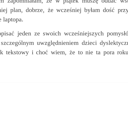
em zapomniałam, że w piątek muszę oddać wstę
iej plan, dobrze, że wcześniej byłam dość prz
 laptopa.
pisać jeden ze swoich wcześniejszych pomysł
e szczególnym uwzględnieniem dzieci dyslektycz
ik tekstowy i choć wiem, że to nie ta pora ro