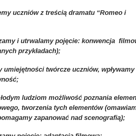
emy uczniów z treścią dramatu “Romeo i
zamy i utrwalamy pojęcie: konwencja film
anych przykładach);
y umiejętności twórcze uczniów, wpływamy
wność;
młodym ludziom możliwość poznania eleme
mowego, tworzenia tych elementów (omawiam
 pomagamy zapanować nad scenografią);
amy pojęcie: adaptacja filmowa;