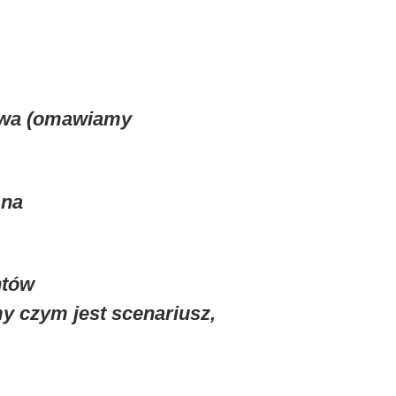
owa (omawiamy
 na
ntów
y czym jest scenariusz,