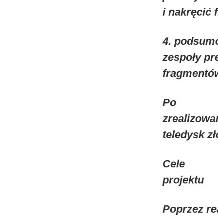
i nakręcić 
4. podsum
zespoły pr
fragmentów
Po
zrealizowa
teledysk z
Cele
projektu
Poprzez rea