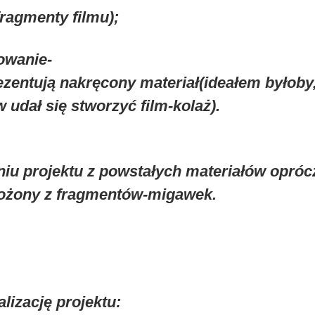
fragmenty filmu);
owanie-
ezentują nakręcony materiał(ideałem byłoby
 udał się stworzyć film-kolaż).
niu projektu z powstałych materiałów opró
łożony z fragmentów-migawek.
lizację projektu: