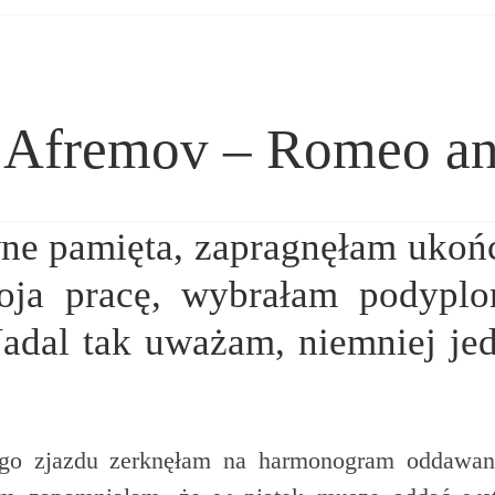
 Afremov – Romeo and
ne pamięta, zapragnęłam ukoń
ja pracę, wybrałam podyplo
adal tak uważam, niemniej je
iego zjazdu zerknęłam na harmonogram oddawan