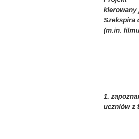
kierowany 
Szekspira 
(m.in. film
1. zapoznan
uczniów z 