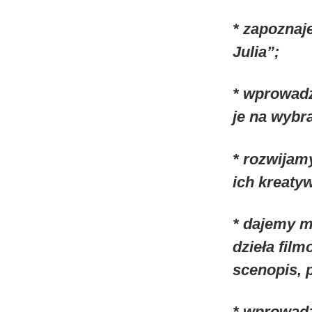
* zapoznaj
Julia”;
* wprowad
je na wybr
* rozwijam
ich kreaty
* dajemy 
dzieła fil
scenopis,
* wprowadz