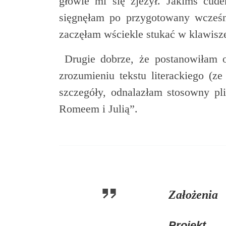
głowie mi się zjeżył. Jakimś cud
sięgnęłam po przygotowany wcześn
zaczęłam wściekle stukać w klawisze
Drugie dobrze, że postanowiłam o
zrozumieniu tekstu literackiego (z
szczegóły, odnalazłam stosowny pl
Romeem i Julią”.
Założenia
Projekt