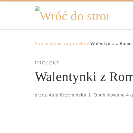
Skip to content
Strona główna
»
projekt
»
Walentynki z Romee
PROJEKT
Walentynki z Rom
przez
Asia Krzemińska
|
Opublikowano
4 