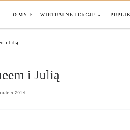
O MNIE
WIRTUALNE LEKCJE
PUBLI
m i Julią
eem i Julią
grudnia 2014