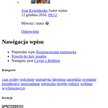
Asia Krzeminska
Autor wpisu
12 grudnia 2016,
09:12
Mówisz i masz 😀
Odpowiedz
Nawigacja wpisu
Poprzedni wpis
Rozpracowana rozprawka
Powrót do listy postów
Następny post
Czytaj z Belfrem
Kategorie
czas wolny
gościnnie
gramatyka
literatura
narzędzia
ocenianie
kształtujące
opowiadanie
ortografia
projekt
rodzice
webinar
wychowawczo
licencja