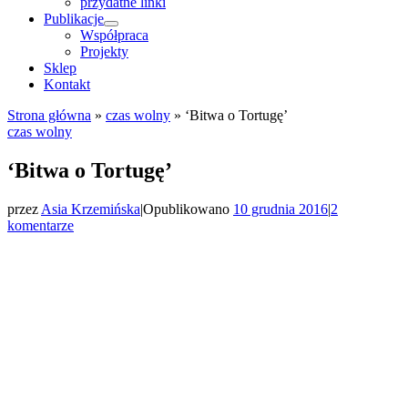
przydatne linki
Publikacje
Współpraca
Projekty
Sklep
Kontakt
Strona główna
»
czas wolny
»
‘Bitwa o Tortugę’
czas wolny
‘Bitwa o Tortugę’
przez
Asia Krzemińska
|
Opublikowano
10 grudnia 2016
|
2
komentarze