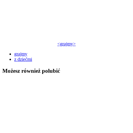
<grajmy>
grajmy
z dziećmi
Możesz również polubić