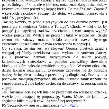
Przyszła zima. Wieczory zapadają szybko, czas leniwie płynie przez
palce. Śniegu, póki co nie widać (no, może znalazłabym dwa dni, w
których krajobraz pokrył się kojącą bielą). Co robić? Grać! Zaprosić
wszystkich członków rodziny do stołu, wyciągnąć planszówki i
oddać się przyjemności.
Tak się złożyło, że jedną z przybyłych do nas ostatnio pozycji jest
prosta gra strategiczna “Bitwa o Tortugę”. Chodzi w niej o to, by
przejąć jak najwięcej statków przeciwnika i tym samym wygrać
wodny pojedynek. Wydaje się proste? I takie w istocie jest, dzięki
czemu do zabawy można śmiało zaprosić nawet bystrego
czterolatka (nasza Panienka była zachwycona tą pozycją).
Co sprawia, że gra jest wyjątkowa? Oprócz prostych zasad i
wciągającej fabuły, urzekło nas samo wykonanie zarówno planszy
jak i pionków. Zamiast, tradycyjnych dla takich pozycji,
kartonikowych stateczków, w pudełku znaleźliśmy drewniane
klocki, na które należało przykleić okręty i fale. W moim odczuciu,
dzięki takiemu rozwiązaniu, zyskujemy zabawkę nie do popsucia
(sądzę, że będzie nam służyła przez długie, długie lata). Poza tym na
pochwałę zasługują przyjemne dla oka ilustracje zamieszczone na
samej planszy. Żywe kolory zachęcają do zabawy, aż proszą: zagraj,
zagraj!
Jeśli zastanawiacie się właśnie nad prezentem dla własnego dziecka,
weźcie pod uwagę i tę propozycję. Warto. Może, tak jak i my,
spędzicie kilka miłych chwil na wspólnej rozgrywce ?
PS Szczegółowy opis gry znajdziecie
<tu>
i
<tu>
.