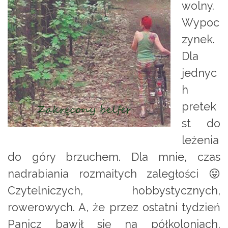
wolny.
Wypoc
zynek.
Dla
jednyc
h
pretek
st do
leżenia
do góry brzuchem. Dla mnie, czas
nadrabiania rozmaitych zaległości 😛
Czytelniczych, hobbystycznych,
rowerowych. A, że przez ostatni tydzień
Panicz bawił się na półkoloniach,