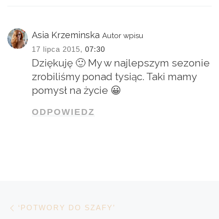
Asia Krzeminska
Autor wpisu
17 lipca 2015,
07:30
Dziękuję 🙂 My w najlepszym sezonie
zrobiliśmy ponad tysiąc. Taki mamy
pomysł na życie 😀
ODPOWIEDZ
Nawigacja wpisu
Poprzedni wpis
‘POTWORY DO SZAFY’