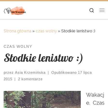
Skip to content
Searc
Me
Strona główna
»
czas wolny
»
Słodkie lenistwo :)
CZAS WOLNY
Słodkie lenistwo :)
przez
Asia Krzemińska
|
Opublikowano
17 lipca
2015
|
2 komentarze
Wakacj
e. Czas