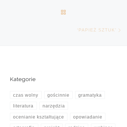
POWRÓT DO LISTY 
N
‘PAPIEŻ SZTUK’
Kategorie
czas wolny
gościnnie
gramatyka
literatura
narzędzia
ocenianie kształtujące
opowiadanie