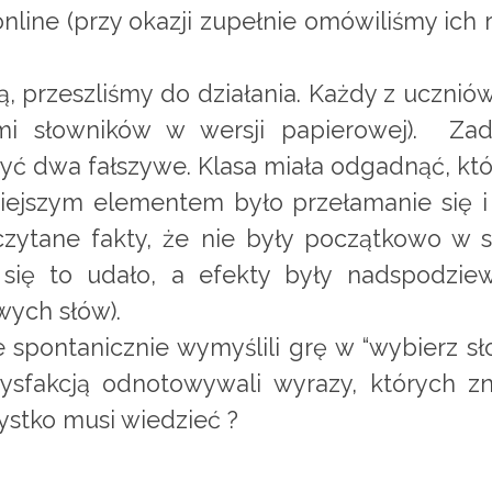
nline (przy okazji zupełnie omówiliśmy ich 
ą, przeszliśmy do działania. Każdy z uczni
ami słowników w wersji papierowej). Z
ożyć dwa fałszywe. Klasa miała odgadnąć, kt
iejszym elementem było przełamanie się i 
zytane fakty, że nie były początkowo w s
 się to udało, a efekty były nadspodzie
wych słów).
 spontanicznie wymyślili grę w “wybierz sł
ysfakcją odnotowywali wyrazy, których z
ystko musi wiedzieć ?