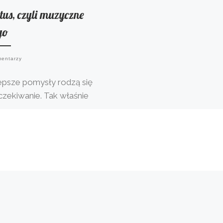
tus, czyli muzyczne
go
mentarzy
epsze pomysły rodzą się
czekiwanie. Tak właśnie
 się, kiedy jadąc do pracy,
knęłam się” o koncept na
ną lekcję.