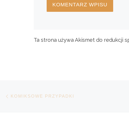
Ta strona używa Akismet do redukcji 
Nawigacja wpisu
Poprzedni wpis
KOMIKSOWE PRZYPADKI