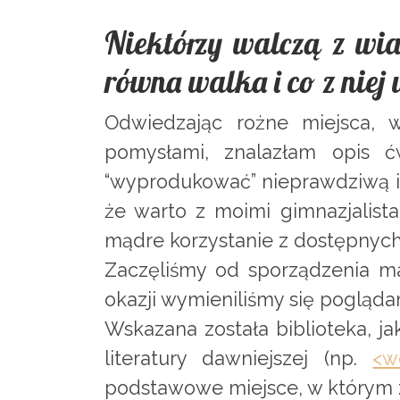
Niektórzy walczą z wia
równa walka i co z niej 
Odwiedzając rożne miejsca, 
pomysłami, znalazłam opis 
“wyprodukować” nieprawdziwą in
że warto z moimi gimnazjalist
mądre korzystanie z dostępnych 
Zaczęliśmy od sporządzenia map
okazji wymieniliśmy się pogląda
Wskazana została biblioteka, jak
literatury dawniejszej (np.
<w
podstawowe miejsce, w którym z