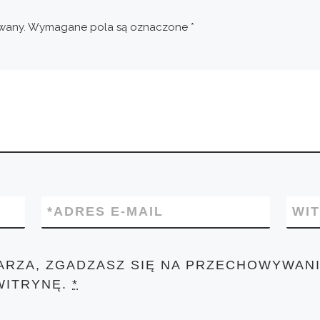
wany.
Wymagane pola są oznaczone
*
*
ADRES E-MAIL
WI
ARZA, ZGADZASZ SIĘ NA PRZECHOWYWANI
WITRYNĘ.
*