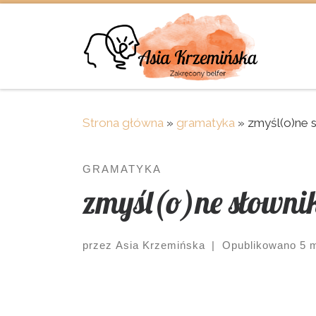
Skip to content
Strona główna
»
gramatyka
»
zmyśl(o)ne s
GRAMATYKA
zmyśl(o)ne słowni
przez
Asia Krzemińska
|
Opublikowano
5 