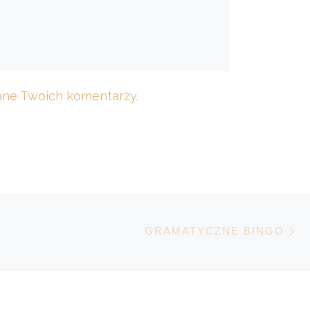
dane Twoich komentarzy.
N
POSTÓW
GRAMATYCZNE BINGO