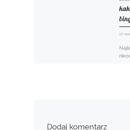
kak
bin
12 ko
Najl
nieo
stało
“pot
kolej
Dodaj komentarz