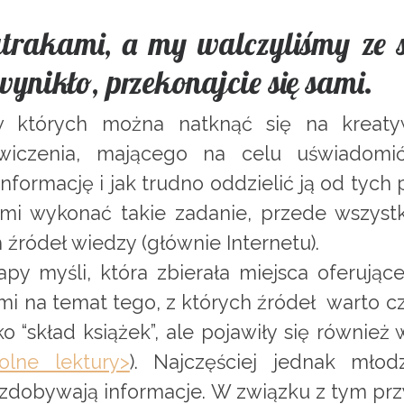
trakami, a my walczyliśmy ze 
wynikło, przekonajcie się sami.
w których można natknąć się na kreaty
ćwiczenia, mającego na celu uświadomi
formację i jak trudno oddzielić ją od tych
ami wykonać takie zadanie, przede wszystk
źródeł wiedzy (głównie Internetu).
y myśli, która zbierała miejsca oferując
mi na temat tego, z których źródeł warto cze
o “skład książek”, ale pojawiły się również 
olne lektury>
). Najczęściej jednak młod
dobywają informacje. W związku z tym prz