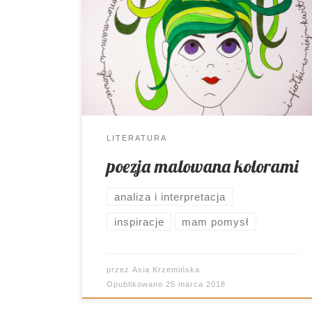
Wiosna za oknami. Wreszcie. A do tego
Międzynarodowy Dzień Poezji. Te dwie
okoliczności to doskonały pretekst, by
zaprosić uczniów do wyjątkowego
świata wyobraźni.
LITERATURA
poezja malowana kolorami
analiza i interpretacja
inspiracje
mam pomysł
przez
Asia Krzemińska
Opublikowano
25 marca 2018