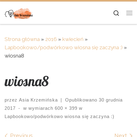
Skip to content
Searc
Me
Strona główna
»
2016
»
kwiecień
»
Lapbookowo/podwórkowo wiosna się zaczyna :)
»
wiosna8
wiosna8
przez
Asia Krzemińska
|
Opublikowano
30 grudnia
2017
-
w wymiarach
600 × 399
w
Lapbookowo/podwórkowo wiosna się zaczyna :)
Previous
Next