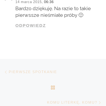
14 marca 2015,
06:36
Bardzo dziękuję. Na razie to takie
pierwssze nieśmiałe próby 🙂
ODPOWIEDZ
Nawigacja wpisu
Poprzedni wpis
PIERWSZE SPOTKANIE
POWRÓT DO LISTY 
N
KOMU LITERKĘ, KOMU?