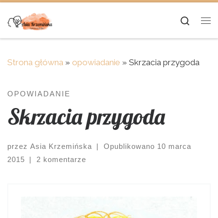
Skip to content
Searc
Me
Strona główna
»
opowiadanie
»
Skrzacia przygoda
OPOWIADANIE
Skrzacia przygoda
przez
Asia Krzemińska
|
Opublikowano
10 marca
2015
|
2 komentarze