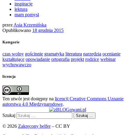
inspiracje
lektura
mam pomysł
przez
Asia Krzemińska
Opublikowano
18 grudnia 2015
Kategorie
czas wolny
gościnnie
gramatyka
literatura
narzędzia
ocenianie
kształtujące
opowiadanie
ortografia
projekt
rodzice
webinar
wychowawczo
licencja
Ten utwór jest dostępny na
licencji Creative Commons Uznanie
autorstwa 4.0 Międzynarodowe
.
Szukaj
Szukaj …
© 2026
Zakręcony belfer
– CC BY