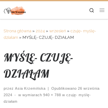
Skip to content
Searc
Me
Strona główna
»
2024
»
wrzesień
»
czuję- myślę-
działam
»
MYŚLĘ- CZUJĘ- DZIAŁAM
MYŚLĘ- CZUJĘ-
DZIAŁAM
przez
Asia Krzemińska
|
Opublikowano
26 września
2024
-
w wymiarach
940 × 788
w
czuję- myślę-
działam