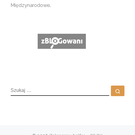
Międzynarodowe
.
SZUKAJ
Szuka