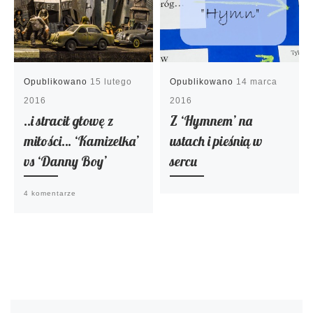
Opublikowano
15 lutego
Opublikowano
14 marca
2016
2016
..i stracił głowę z
Z ‘Hymnem’ na
miłości… ‘Kamizelka’
ustach i pieśnią w
vs ‘Danny Boy’
sercu
4 komentarze