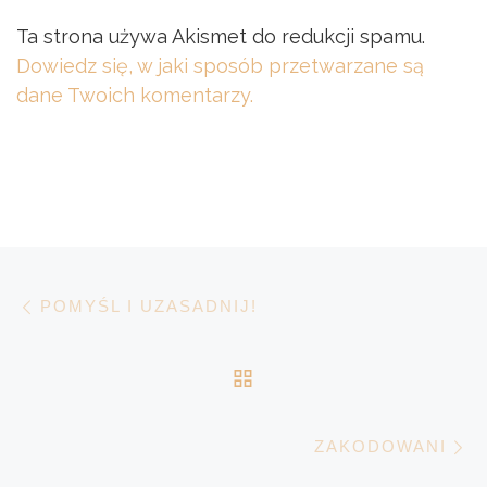
Ta strona używa Akismet do redukcji spamu.
Dowiedz się, w jaki sposób przetwarzane są
dane Twoich komentarzy.
Nawigacja wpisu
Poprzedni wpis
POMYŚL I UZASADNIJ!
POWRÓT DO LISTY 
N
ZAKODOWANI