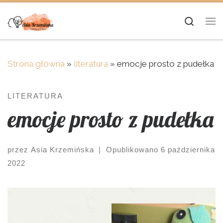
Skip to content
Searc
Me
Strona główna
»
literatura
»
emocje prosto z pudełka
LITERATURA
emocje prosto z pudełka
przez
Asia Krzemińska
|
Opublikowano
6 października
2022