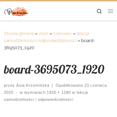
Skip to content
Searc
Me
Strona główna
»
2020
»
czerwiec
»
lekcja
samodzielności i odpowiedzialności
»
board-
3695073_1920
board-3695073_1920
przez
Asia Krzemińska
|
Opublikowano
23 czerwca
2020
-
w wymiarach
1920 × 1280
w
lekcja
samodzielności i odpowiedzialności