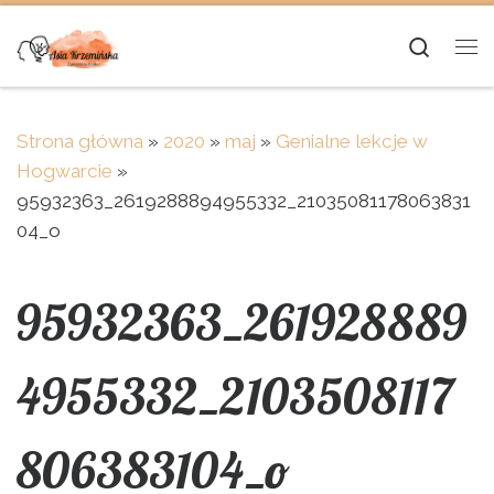
Skip to content
Searc
Me
Strona główna
»
2020
»
maj
»
Genialne lekcje w
Hogwarcie
»
95932363_2619288894955332_21035081178063831
04_o
95932363_261928889
4955332_2103508117
806383104_o