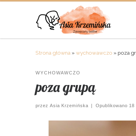
Skip to content
Strona główna
»
wychowawczo
»
poza g
WYCHOWAWCZO
poza grupą
przez
Asia Krzemińska
|
Opublikowano
18