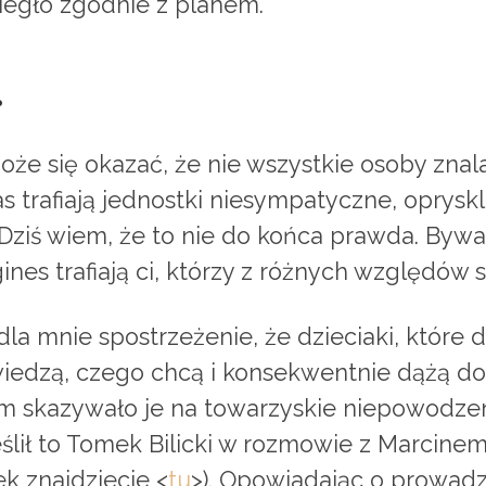
iegło zgodnie z planem.
…
oże się okazać, że nie wszystkie osoby znala
 trafiają jednostki niesympatyczne, opryskl
. Dziś wiem, że to nie do końca prawda. Byw
nes trafiają ci, którzy z różnych względów 
a mnie spostrzeżenie, że dzieciaki, które do
edzą, czego chcą i konsekwentnie dążą do t
ym skazywało je na towarzyskie niepowodze
reślił to Tomek Bilicki w rozmowie z Marcin
ek znajdziecie <
tu
>). Opowiadając o prowad