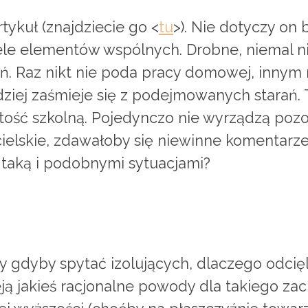
tykuł (znajdziecie go <
tu
>). Nie dotyczy on
iele elementów wspólnych. Drobne, niemal n
ń. Raz nikt nie poda pracy domowej, innym 
ndziej zaśmieje się z podejmowanych starań.
tość szkolną. Pojedynczo nie wyrządzą pozor
cielskie, zdawałoby się niewinne komentarz
z taką i podobnymi sytuacjami?
y gdyby spytać izolujących, dlaczego odcięl
ieją jakieś racjonalne powody dla takiego z