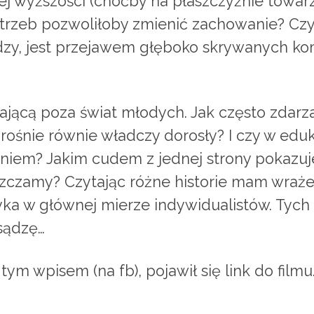
 wyższości (choćby na płaszczyźnie towarzy
trzeb pozwoliłoby zmienić zachowanie? Czy
zy, jest przejawem głęboko skrywanych ko
ającą poza świat młodych. Jak często zdarza 
ośnie równie władczy dorosły? I czy w eduk
niem? Jakim cudem z jednej strony pokazuje
zczamy? Czytając różne historie mam wrażen
tyka w głównej mierze indywidualistów. Tych
 sądzę…
m wpisem (na fb), pojawił się link do filmu