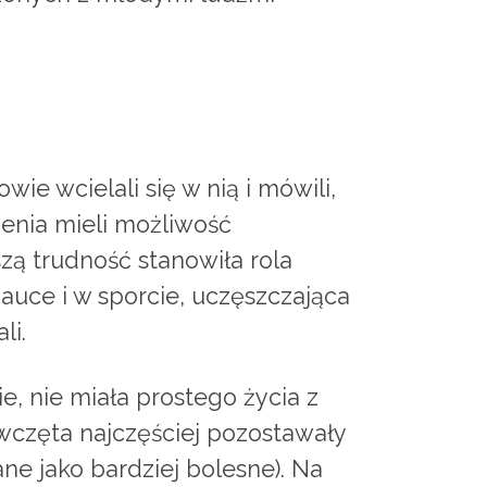
e wcielali się w nią i mówili,
czenia mieli możliwość
szą trudność stanowiła rola
auce i w sporcie, uczęszczająca
li.
e, nie miała prostego życia z
ewczęta najczęściej pozostawały
ne jako bardziej bolesne). Na