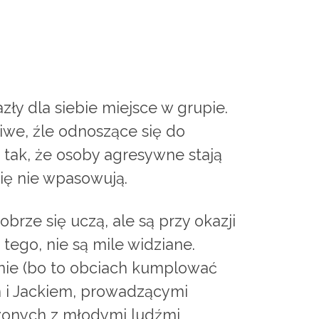
zły dla siebie miejsce w grupie.
iwe, źle odnoszące się do
a tak, że osoby agresywne stają
się nie wpasowują.
brze się uczą, ale są przy okazji
ego, nie są mile widziane.
nie (bo to obciach kumplować
em i Jackiem, prowadzącymi
zonych z młodymi ludźmi