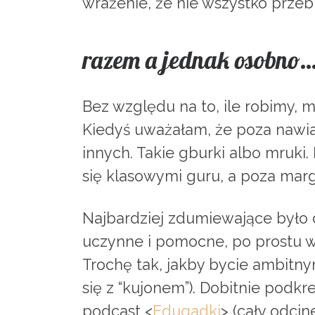
wrażenie, że nie wszystko przeb
razem a jednak osobno
Bez względu na to, ile robimy, m
Kiedyś uważałam, że poza nawias
innych. Takie gburki albo mruki
się klasowymi guru, a poza margi
Najbardziej zdumiewające było dl
uczynne i pomocne, po prostu wi
Trochę tak, jakby bycie ambitn
się z “kujonem”). Dobitnie podk
podcast <
Edugadki
> (cały odcin