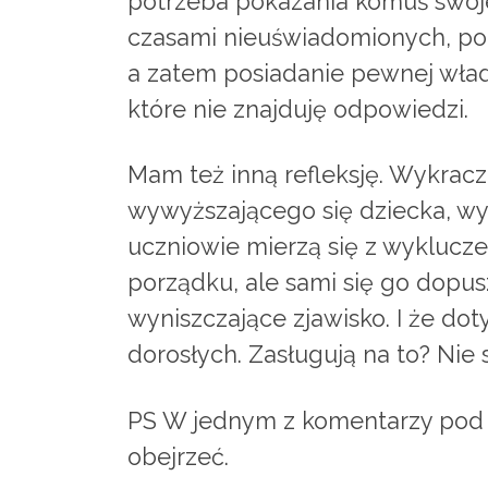
potrzeba pokazania komuś swojej
czasami nieuświadomionych, po
a zatem posiadanie pewnej wład
które nie znajduję odpowiedzi.
Mam też inną refleksję. Wykracz
wywyższającego się dziecka, wyr
uczniowie mierzą się z wyklucze
porządku, ale sami się go dopus
wyniszczające zjawisko. I że do
dorosłych. Zasługują na to? Nie
PS W jednym z komentarzy pod ty
obejrzeć.