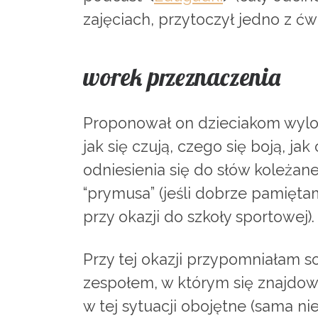
zajęciach, przytoczył jedno z ćw
worek przeznaczenia
Proponował on dzieciakom wyloso
jak się czują, czego się boją, ja
odniesienia się do słów koleżane
“prymusa” (jeśli dobrze pamięta
przy okazji do szkoły sportowej).
Przy tej okazji przypomniałam so
zespołem, w którym się znajdowa
w tej sytuacji obojętne (sama n