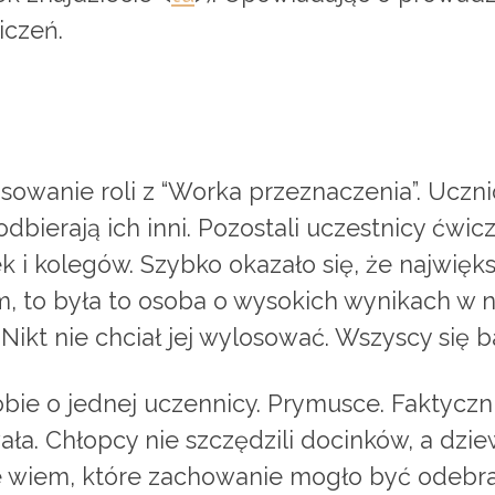
iczeń.
wanie roli z “Worka przeznaczenia”. Uczniowi
k odbierają ich inni. Pozostali uczestnicy ćwi
k i kolegów. Szybko okazało się, że najwięk
m, to była to osoba o wysokich wynikach w n
 Nikt nie chciał jej wylosować. Wszyscy się ba
bie o jednej uczennicy. Prymusce. Faktyczni
ła. Chłopcy nie szczędzili docinków, a dzi
ie wiem, które zachowanie mogło być odebra