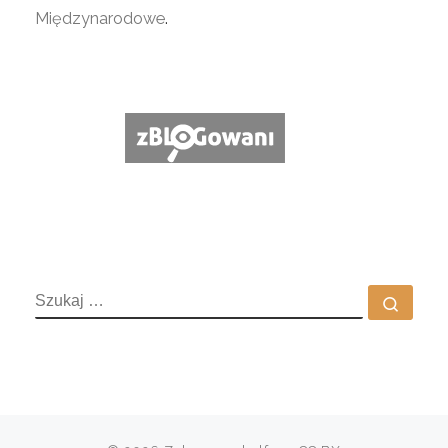
Międzynarodowe
.
SZUKAJ
Szuka