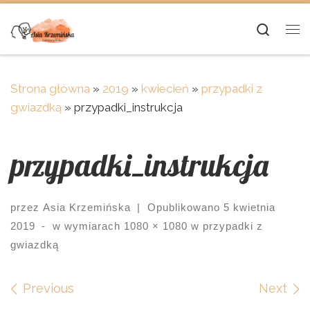
Skip to content
Searc
Me
Strona główna
»
2019
»
kwiecień
»
przypadki z
gwiazdką
»
przypadki_instrukcja
przypadki_instrukcja
przez
Asia Krzemińska
|
Opublikowano
5 kwietnia
2019
-
w wymiarach
1080 × 1080
w
przypadki z
gwiazdką
Images navigation
Previous
Next