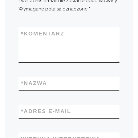
Twój adres e-mail nie zostanie opublikowany.
Wymagane pola są oznaczone
*
*
KOMENTARZ
*
NAZWA
*
ADRES E-MAIL