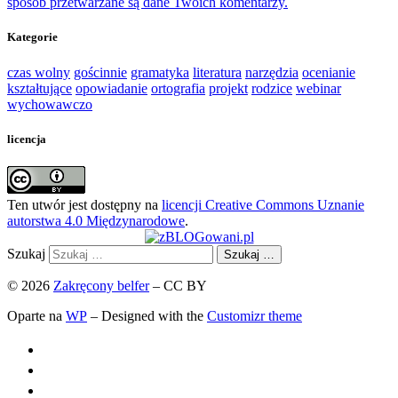
sposób przetwarzane są dane Twoich komentarzy.
Kategorie
czas wolny
gościnnie
gramatyka
literatura
narzędzia
ocenianie
kształtujące
opowiadanie
ortografia
projekt
rodzice
webinar
wychowawczo
licencja
Ten utwór jest dostępny na
licencji Creative Commons Uznanie
autorstwa 4.0 Międzynarodowe
.
Szukaj
Szukaj …
© 2026
Zakręcony belfer
– CC BY
Oparte na
WP
– Designed with the
Customizr theme