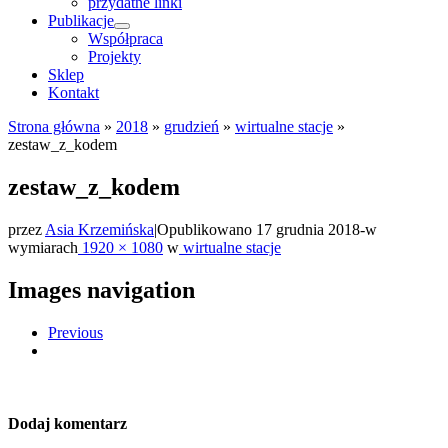
przydatne linki
Publikacje
Współpraca
Projekty
Sklep
Kontakt
Strona główna
»
2018
»
grudzień
»
wirtualne stacje
»
zestaw_z_kodem
zestaw_z_kodem
przez
Asia Krzemińska
|
Opublikowano
17 grudnia 2018
-
w
wymiarach
1920 × 1080
w
wirtualne stacje
Images navigation
Previous
Dodaj komentarz