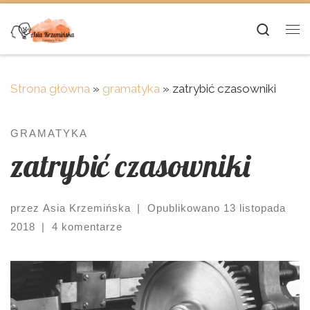
Skip to content
Searc
Me
Strona główna
»
gramatyka
»
zatrybić czasowniki
GRAMATYKA
zatrybić czasowniki
przez
Asia Krzemińska
|
Opublikowano
13 listopada
2018
|
4 komentarze