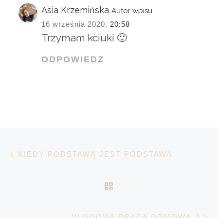
Asia Krzemińska
Autor wpisu
16 września 2020,
20:58
Trzymam kciuki 🙂
ODPOWIEDZ
Nawigacja wpisu
Poprzedni wpis
KIEDY PODSTAWĄ JEST PODSTAWA
POWRÓT DO LISTY 
N
VLOGOWA PRACA DOMOWA ;)