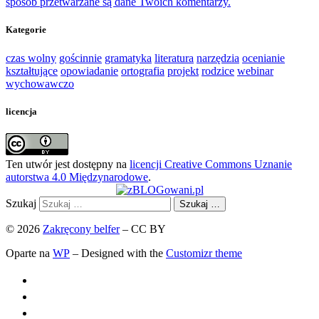
sposób przetwarzane są dane Twoich komentarzy.
Kategorie
czas wolny
gościnnie
gramatyka
literatura
narzędzia
ocenianie
kształtujące
opowiadanie
ortografia
projekt
rodzice
webinar
wychowawczo
licencja
Ten utwór jest dostępny na
licencji Creative Commons Uznanie
autorstwa 4.0 Międzynarodowe
.
Szukaj
Szukaj …
© 2026
Zakręcony belfer
– CC BY
Oparte na
WP
– Designed with the
Customizr theme