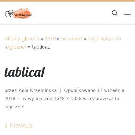
Skip to content
Searc
Me
Strona główna
»
2018
»
wrzesień
»
rozprawka- to
logiczne!
»
tablica1
tablica1
przez
Asia Krzemińska
|
Opublikowano
17 września
2018
-
w wymiarach
1548 × 1059
w
rozprawka- to
logiczne!
Images navigation
Previous