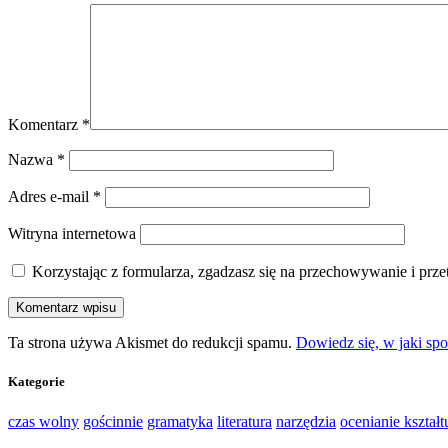
Komentarz
*
Nazwa
*
Adres e-mail
*
Witryna internetowa
Korzystając z formularza, zgadzasz się na przechowywanie i prz
Ta strona używa Akismet do redukcji spamu.
Dowiedz się, w jaki sp
Kategorie
czas wolny
gościnnie
gramatyka
literatura
narzędzia
ocenianie kształt