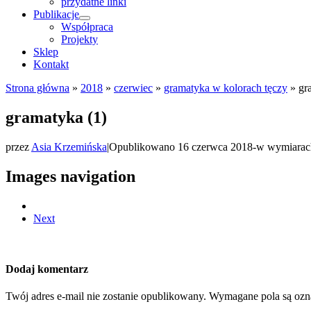
przydatne linki
Publikacje
Współpraca
Projekty
Sklep
Kontakt
Strona główna
»
2018
»
czerwiec
»
gramatyka w kolorach tęczy
»
gr
gramatyka (1)
przez
Asia Krzemińska
|
Opublikowano
16 czerwca 2018
-
w wymiarac
Images navigation
Next
Dodaj komentarz
Twój adres e-mail nie zostanie opublikowany.
Wymagane pola są oz