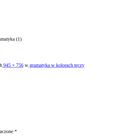
amatyka (1)
h
945 × 756
w
gramatyka w kolorach tęczy
naczone
*