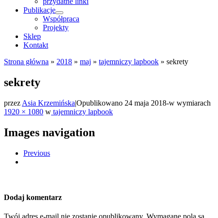
przydatne linki
Publikacje
Współpraca
Projekty
Sklep
Kontakt
Strona główna
»
2018
»
maj
»
tajemniczy lapbook
»
sekrety
sekrety
przez
Asia Krzemińska
|
Opublikowano
24 maja 2018
-
w wymiarach
1920 × 1080
w
tajemniczy lapbook
Images navigation
Previous
Dodaj komentarz
Twój adres e-mail nie zostanie opublikowany.
Wymagane pola są