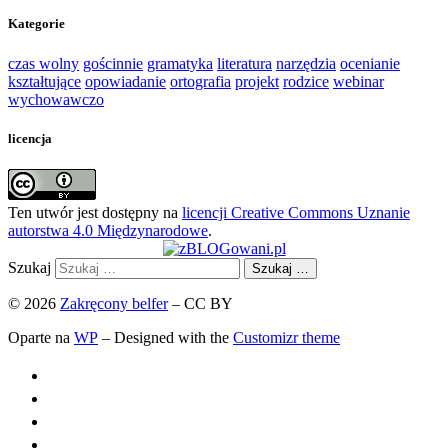
Kategorie
czas wolny
gościnnie
gramatyka
literatura
narzędzia
ocenianie
kształtujące
opowiadanie
ortografia
projekt
rodzice
webinar
wychowawczo
licencja
Ten utwór jest dostępny na
licencji Creative Commons Uznanie
autorstwa 4.0 Międzynarodowe
.
Szukaj
Szukaj …
© 2026
Zakręcony belfer
– CC BY
Oparte na
WP
– Designed with the
Customizr theme