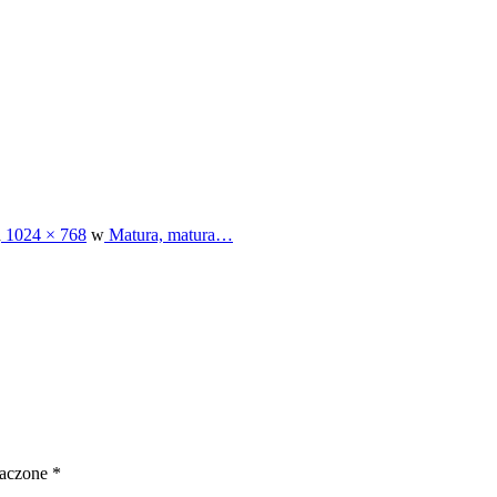
h
1024 × 768
w
Matura, matura…
naczone
*