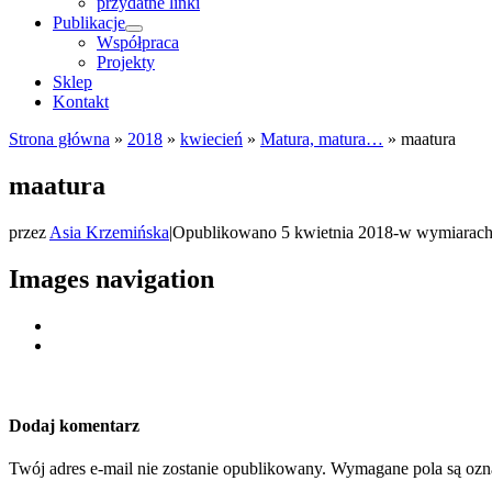
przydatne linki
Publikacje
Współpraca
Projekty
Sklep
Kontakt
Strona główna
»
2018
»
kwiecień
»
Matura, matura…
»
maatura
maatura
przez
Asia Krzemińska
|
Opublikowano
5 kwietnia 2018
-
w wymiarac
Images navigation
Dodaj komentarz
Twój adres e-mail nie zostanie opublikowany.
Wymagane pola są oz