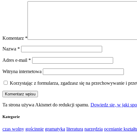
Komentarz
*
Nazwa
*
Adres e-mail
*
Witryna internetowa
Korzystając z formularza, zgadzasz się na przechowywanie i prz
Ta strona używa Akismet do redukcji spamu.
Dowiedz się, w jaki sp
Kategorie
czas wolny
gościnnie
gramatyka
literatura
narzędzia
ocenianie kształt