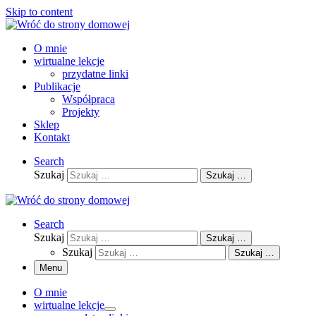
Skip to content
O mnie
wirtualne lekcje
przydatne linki
Publikacje
Współpraca
Projekty
Sklep
Kontakt
Search
Szukaj
Szukaj …
Search
Szukaj
Szukaj …
Szukaj
Szukaj …
Menu
O mnie
wirtualne lekcje