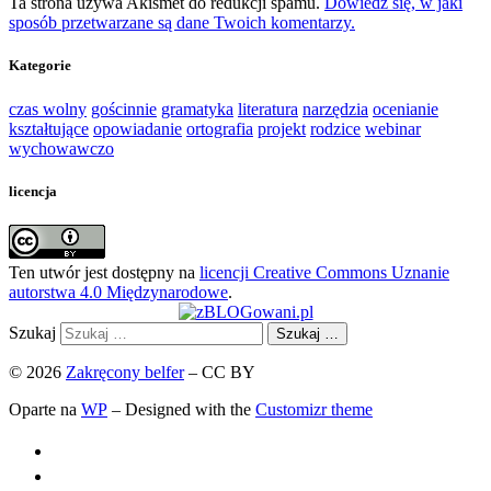
Ta strona używa Akismet do redukcji spamu.
Dowiedz się, w jaki
sposób przetwarzane są dane Twoich komentarzy.
Kategorie
czas wolny
gościnnie
gramatyka
literatura
narzędzia
ocenianie
kształtujące
opowiadanie
ortografia
projekt
rodzice
webinar
wychowawczo
licencja
Ten utwór jest dostępny na
licencji Creative Commons Uznanie
autorstwa 4.0 Międzynarodowe
.
Szukaj
Szukaj …
© 2026
Zakręcony belfer
– CC BY
Oparte na
WP
– Designed with the
Customizr theme