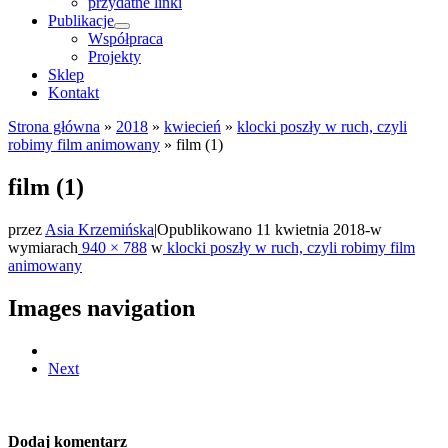
przydatne linki
Publikacje
Współpraca
Projekty
Sklep
Kontakt
Strona główna
»
2018
»
kwiecień
»
klocki poszły w ruch, czyli
robimy film animowany
»
film (1)
film (1)
przez
Asia Krzemińska
|
Opublikowano
11 kwietnia 2018
-
w
wymiarach
940 × 788
w
klocki poszły w ruch, czyli robimy film
animowany
Images navigation
Next
Dodaj komentarz