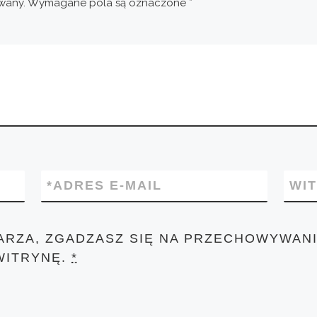
wany.
Wymagane pola są oznaczone
*
*
ADRES E-MAIL
WI
ARZA, ZGADZASZ SIĘ NA PRZECHOWYWANI
WITRYNĘ.
*