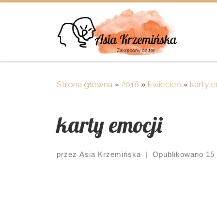
Skip to content
Strona główna
»
2018
»
kwiecień
»
karty e
karty emocji
przez
Asia Krzemińska
|
Opublikowano
15
Images navigation