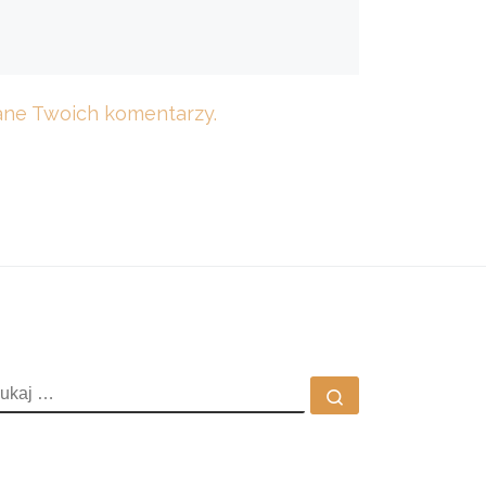
dane Twoich komentarzy.
ZUKAJ
Szukaj …