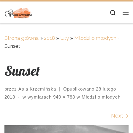
Skip to content
Searc
Me
Strona główna
»
2018
»
luty
»
Młodzi o młodych
»
Sunset
Sunset
przez
Asia Krzemińska
|
Opublikowano
28 lutego
2018
-
w wymiarach
940 × 788
w
Młodzi o młodych
Images navigation
Next