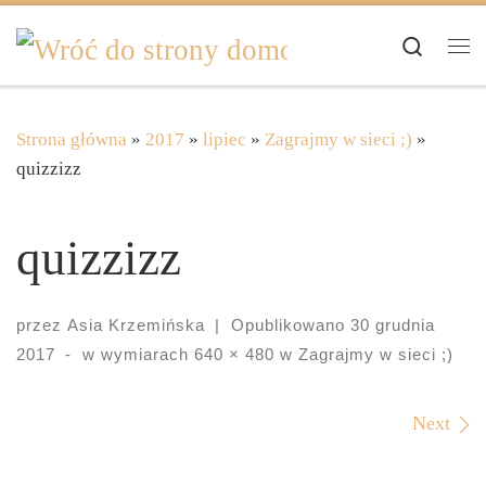
Skip to content
Search
Me
Strona główna
»
2017
»
lipiec
»
Zagrajmy w sieci ;)
»
quizzizz
quizzizz
przez
Asia Krzemińska
|
Opublikowano
30 grudnia
2017
-
w wymiarach
640 × 480
w
Zagrajmy w sieci ;)
Images navigation
Next