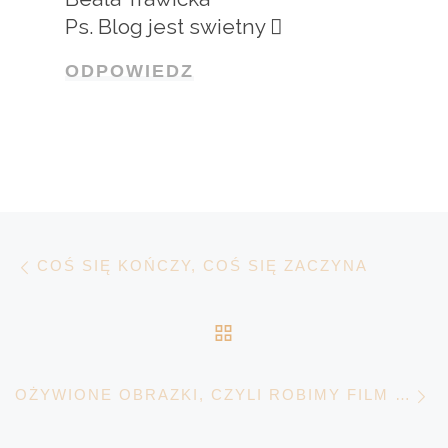
Ps. Blog jest swietny 
ODPOWIEDZ
Nawigacja wpisu
Poprzedni wpis
COŚ SIĘ KOŃCZY, COŚ SIĘ ZACZYNA
POWRÓT DO LISTY 
N
OŻYWIONE OBRAZKI, CZYLI ROBIMY FILM POKLATKOWY