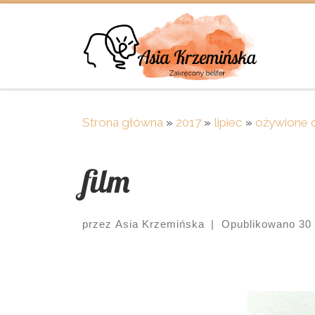
Skip to content
Strona główna
»
2017
»
lipiec
»
ożywione o
film
przez
Asia Krzemińska
|
Opublikowano
30
Images navigation