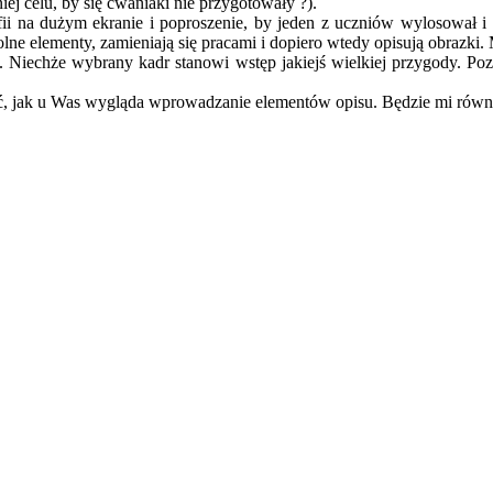
iej celu, by się cwaniaki nie przygotowały ?).
i na dużym ekranie i poproszenie, by jeden z uczniów wylosował i op
ne elementy, zamieniają się pracami i dopiero wtedy opisują obrazki. 
ia. Niechże wybrany kadr stanowi wstęp jakiejś wielkiej przygody. 
ć, jak u Was wygląda wprowadzanie elementów opisu. Będzie mi również