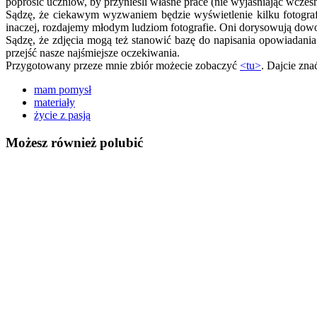
poprosić uczniów, by przynieśli własne prace (nie wyjaśniając wcześn
Sądzę, że ciekawym wyzwaniem będzie wyświetlenie kilku fotografi
inaczej, rozdajemy młodym ludziom fotografie. Oni dorysowują dowol
Sądzę, że zdjęcia mogą też stanowić bazę do napisania opowiadan
przejść nasze najśmiejsze oczekiwania.
Przygotowany przeze mnie zbiór możecie zobaczyć
<tu>
. Dajcie zna
mam pomysł
materiały
życie z pasją
Możesz również polubić