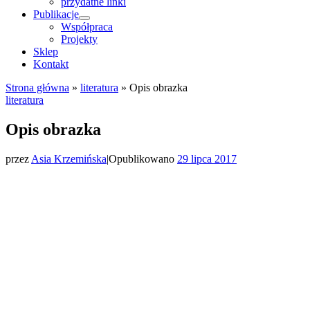
przydatne linki
Publikacje
Współpraca
Projekty
Sklep
Kontakt
Strona główna
»
literatura
»
Opis obrazka
literatura
Opis obrazka
przez
Asia Krzemińska
|
Opublikowano
29 lipca 2017