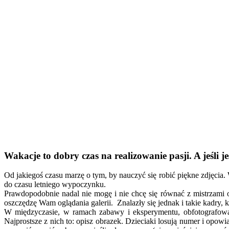
Wakacje to dobry czas na realizowanie pasji. A jeśli 
Od jakiegoś czasu marzę o tym, by nauczyć się robić piękne zdjęcia.
do czasu letniego wypoczynku.
Prawdopodobnie nadal nie mogę i nie chcę się równać z mistrzami ob
oszczędzę Wam oglądania galerii. Znalazły się jednak i takie kadry, k
W międzyczasie, w ramach zabawy i eksperymentu, obfotografowa
Najprostsze z nich to: opisz obrazek. Dzieciaki losują numer i opo