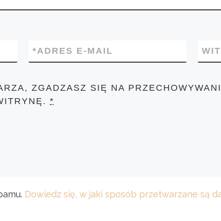
*
ADRES E-MAIL
WI
ARZA, ZGADZASZ SIĘ NA PRZECHOWYWANI
WITRYNĘ.
*
spamu.
Dowiedz się, w jaki sposób przetwarzane są 