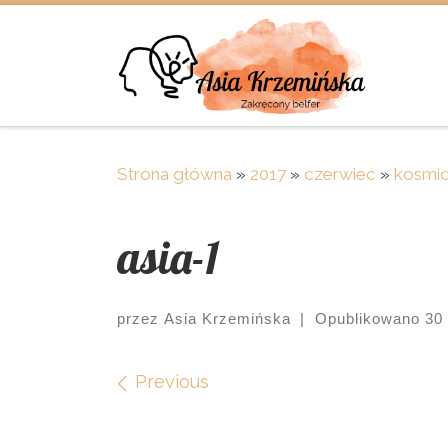
Skip to content
Strona główna
»
2017
»
czerwiec
»
kosmic
asia-1
przez
Asia Krzemińska
|
Opublikowano
30
Images navigation
Previous