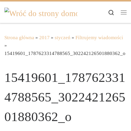
Skip to content
Search
Me
Strona główna
»
2017
»
styczeń
»
Filtrujemy wiadomości
»
15419601_1787623314788565_302242126501880362_o
15419601_178762331
4788565_3022421265
01880362_o