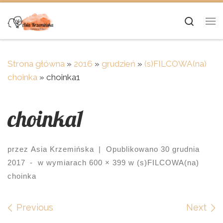
Skip to content
Searc
Me
Strona główna
»
2016
»
grudzień
»
(s)FILCOWA(na)
choinka
»
choinka1
choinka1
przez
Asia Krzemińska
|
Opublikowano
30 grudnia
2017
-
w wymiarach
600 × 399
w
(s)FILCOWA(na)
choinka
Images navigation
Previous
Next