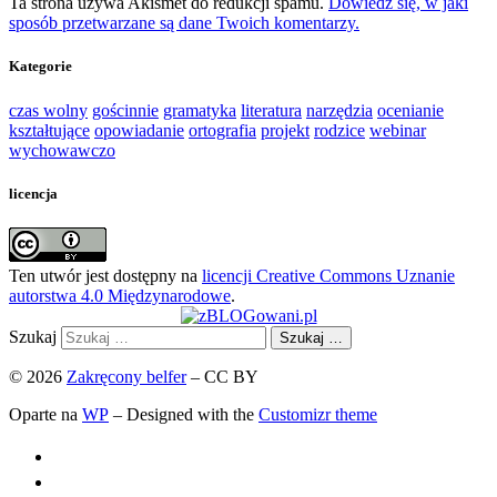
Ta strona używa Akismet do redukcji spamu.
Dowiedz się, w jaki
sposób przetwarzane są dane Twoich komentarzy.
Kategorie
czas wolny
gościnnie
gramatyka
literatura
narzędzia
ocenianie
kształtujące
opowiadanie
ortografia
projekt
rodzice
webinar
wychowawczo
licencja
Ten utwór jest dostępny na
licencji Creative Commons Uznanie
autorstwa 4.0 Międzynarodowe
.
Szukaj
Szukaj …
© 2026
Zakręcony belfer
– CC BY
Oparte na
WP
– Designed with the
Customizr theme