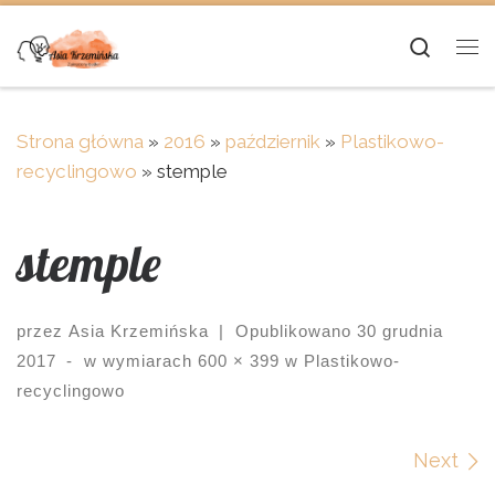
Skip to content
Searc
Me
Strona główna
»
2016
»
październik
»
Plastikowo-
recyclingowo
»
stemple
stemple
przez
Asia Krzemińska
|
Opublikowano
30 grudnia
2017
-
w wymiarach
600 × 399
w
Plastikowo-
recyclingowo
Images navigation
Next