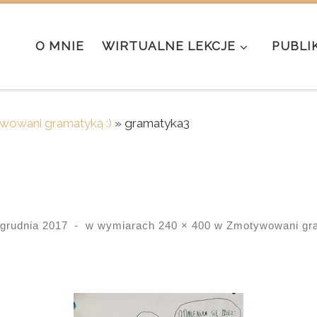
O MNIE
WIRTUALNE LEKCJE
PUBLI
owani gramatyką :)
»
gramatyka3
 grudnia 2017
-
w wymiarach
240 × 400
w
Zmotywowani gra