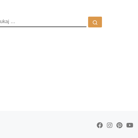
ZUKAJ
Szukaj …