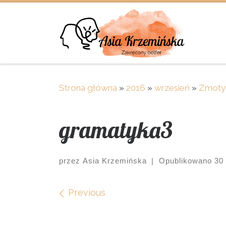
Skip to content
Strona główna
»
2016
»
wrzesień
»
Zmotyw
gramatyka3
przez
Asia Krzemińska
|
Opublikowano
30
Images navigation
Previous