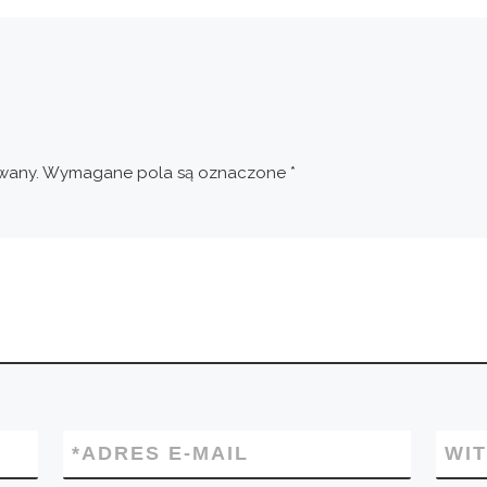
wany.
Wymagane pola są oznaczone
*
*
ADRES E-MAIL
WI