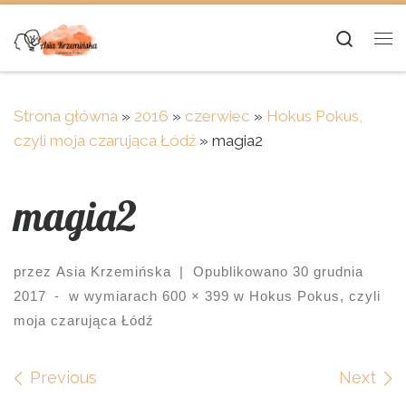
Skip to content
Searc
Me
Strona główna
»
2016
»
czerwiec
»
Hokus Pokus,
czyli moja czarująca Łódź
»
magia2
magia2
przez
Asia Krzemińska
|
Opublikowano
30 grudnia
2017
-
w wymiarach
600 × 399
w
Hokus Pokus, czyli
moja czarująca Łódź
Images navigation
Previous
Next