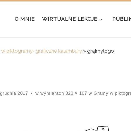
O MNIE
WIRTUALNE LEKCJE
PUBLI
w piktogramy- graficzne kalambury
»
grajmylogo
 grudnia 2017
-
w wymiarach
320 × 107
w
Gramy w piktogra