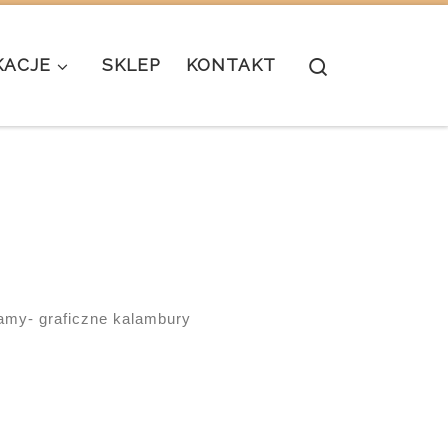
Search
KACJE
SKLEP
KONTAKT
my- graficzne kalambury