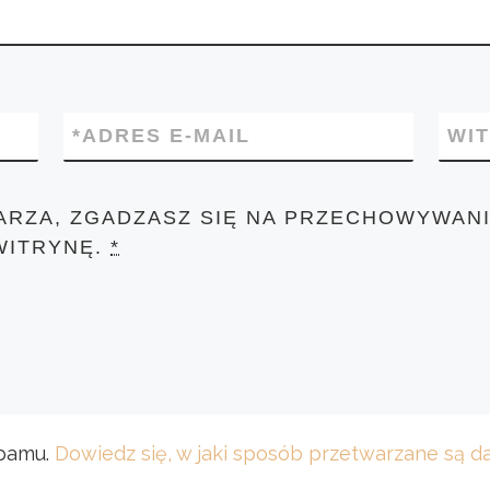
*
ADRES E-MAIL
WI
ARZA, ZGADZASZ SIĘ NA PRZECHOWYWANI
WITRYNĘ.
*
spamu.
Dowiedz się, w jaki sposób przetwarzane są 