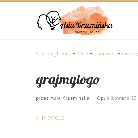
Skip to content
Strona główna
»
2016
»
czerwiec
»
Gramy 
grajmylogo
przez
Asia Krzemińska
|
Opublikowano
30
Images navigation
Previous