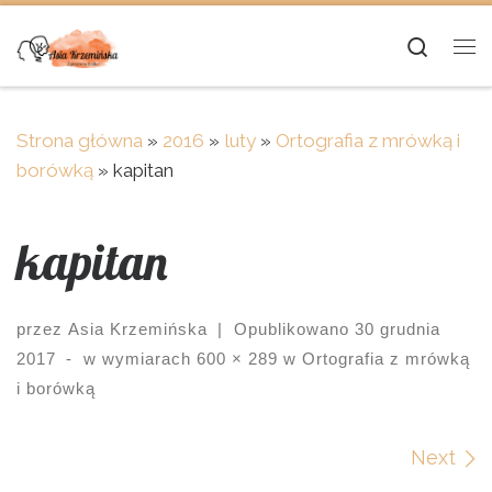
Skip to content
Searc
Me
Strona główna
»
2016
»
luty
»
Ortografia z mrówką i
borówką
»
kapitan
kapitan
przez
Asia Krzemińska
|
Opublikowano
30 grudnia
2017
-
w wymiarach
600 × 289
w
Ortografia z mrówką
i borówką
Images navigation
Next