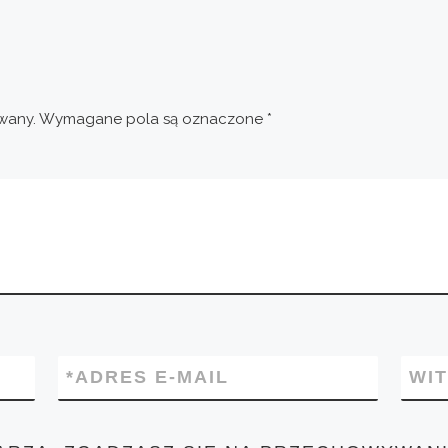
wany.
Wymagane pola są oznaczone
*
*
ADRES E-MAIL
WI