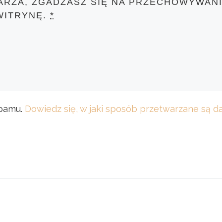
ARZA, ZGADZASZ SIĘ NA PRZECHOWYWANI
WITRYNĘ.
*
spamu.
Dowiedz się, w jaki sposób przetwarzane są 