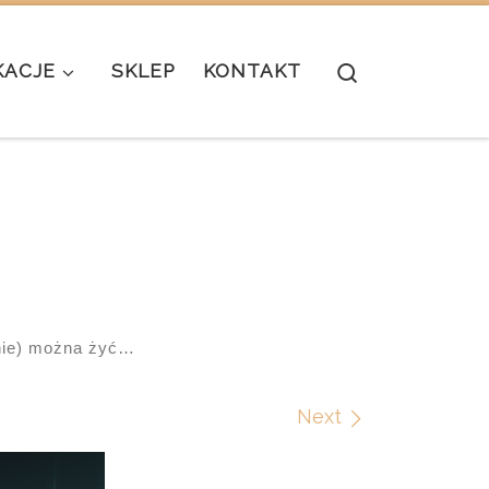
Search
KACJE
SKLEP
KONTAKT
(nie) można żyć…
Next