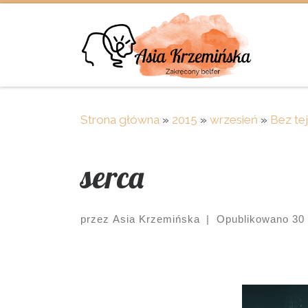
Skip to content
Strona główna
»
2015
»
wrzesień
»
Bez tej
serca
przez
Asia Krzemińska
|
Opublikowano
30
Images navigation