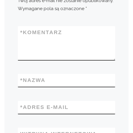
Twój adres e-mail nie zostanie opublikowany.
Wymagane pola są oznaczone
*
*
KOMENTARZ
*
NAZWA
*
ADRES E-MAIL