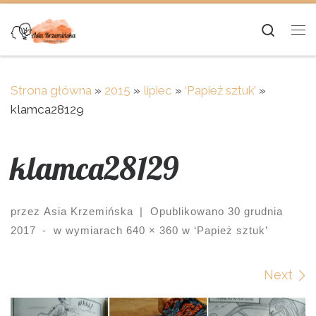
Skip to content
Searc
Me
Strona główna
»
2015
»
lipiec
»
‘Papież sztuk’
»
klamca28129
klamca28129
przez
Asia Krzemińska
|
Opublikowano
30 grudnia
2017
-
w wymiarach
640 × 360
w
‘Papież sztuk’
Images navigation
Next