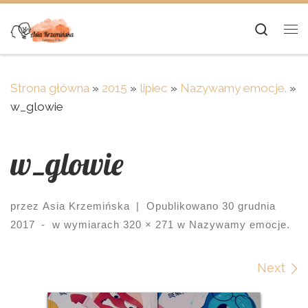
Skip to content
Searc
Me
Strona główna
»
2015
»
lipiec
»
Nazywamy emocje.
»
w_glowie
w_glowie
przez
Asia Krzemińska
|
Opublikowano
30 grudnia
2017
-
w wymiarach
320 × 271
w
Nazywamy emocje.
Images navigation
Next