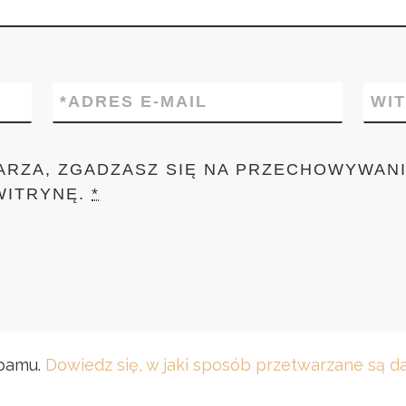
*
ADRES E-MAIL
WI
ARZA, ZGADZASZ SIĘ NA PRZECHOWYWANI
WITRYNĘ.
*
spamu.
Dowiedz się, w jaki sposób przetwarzane są 