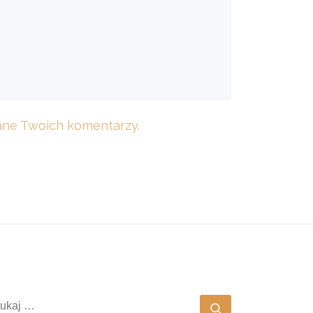
dane Twoich komentarzy.
ZUKAJ
Szukaj …