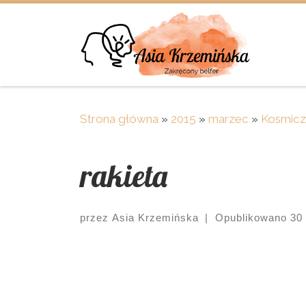
Skip to content
Strona główna
»
2015
»
marzec
»
Kosmicz
rakieta
przez
Asia Krzemińska
|
Opublikowano
30
Images navigation