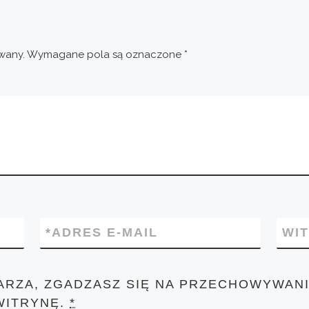
wany.
Wymagane pola są oznaczone
*
*
ADRES E-MAIL
WI
ARZA, ZGADZASZ SIĘ NA PRZECHOWYWANI
WITRYNĘ.
*