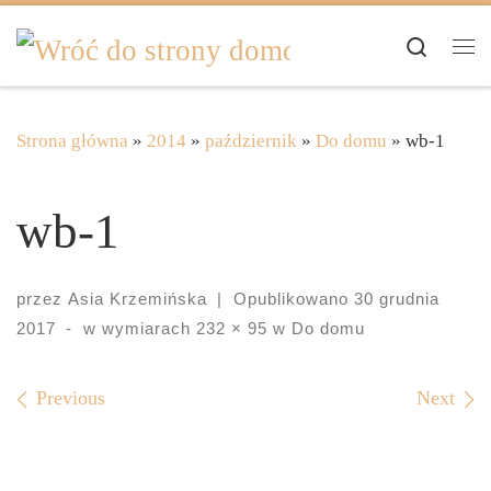
Skip to content
Search
Me
Strona główna
»
2014
»
październik
»
Do domu
»
wb-1
wb-1
przez
Asia Krzemińska
|
Opublikowano
30 grudnia
2017
-
w wymiarach
232 × 95
w
Do domu
Images navigation
Previous
Next