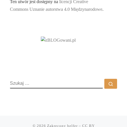
Ten utwór jest dostępny na
licencji Creative
Commons Uznanie autorstwa 4.0 Międzynarodowe
.
SZUKAJ
Szuka
© 2026
Zakręcony belfer
– CC BY