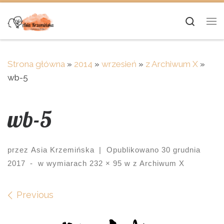
Skip to content
Searc
Me
Strona główna
»
2014
»
wrzesień
»
z Archiwum X
»
wb-5
wb-5
przez
Asia Krzemińska
|
Opublikowano
30 grudnia
2017
-
w wymiarach
232 × 95
w
z Archiwum X
Images navigation
Previous