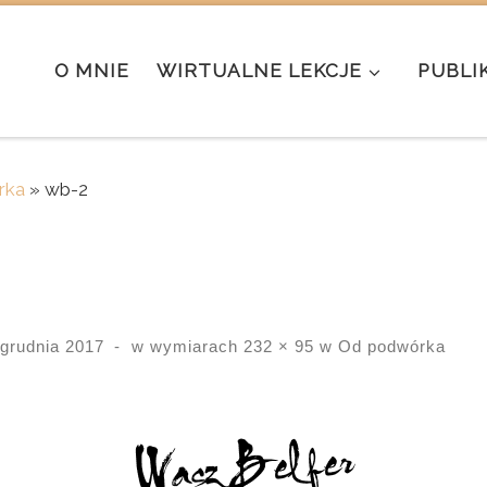
O MNIE
WIRTUALNE LEKCJE
PUBLI
rka
»
wb-2
 grudnia 2017
-
w wymiarach
232 × 95
w
Od podwórka