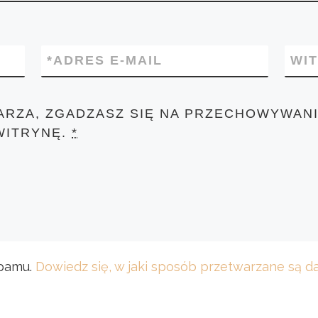
*
ADRES E-MAIL
WI
ARZA, ZGADZASZ SIĘ NA PRZECHOWYWANI
WITRYNĘ.
*
spamu.
Dowiedz się, w jaki sposób przetwarzane są 