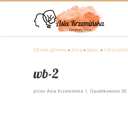
Skip to content
Strona główna
»
2014
»
lipiec
»
Od podwó
wb-2
przez
Asia Krzemińska
|
Opublikowano
30
Images navigation