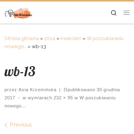
Skip to content
Searc
Me
Strona główna
»
2014
»
kwiecień
»
W poszukiwaniu
nowego…
»
wb-13
wb-13
przez
Asia Krzemińska
|
Opublikowano
30 grudnia
2017
-
w wymiarach
232 × 95
w
W poszukiwaniu
nowego…
Images navigation
Previous