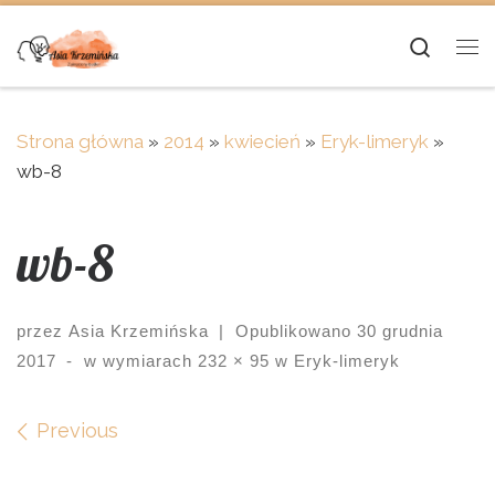
Skip to content
Searc
Me
Strona główna
»
2014
»
kwiecień
»
Eryk-limeryk
»
wb-8
wb-8
przez
Asia Krzemińska
|
Opublikowano
30 grudnia
2017
-
w wymiarach
232 × 95
w
Eryk-limeryk
Images navigation
Previous